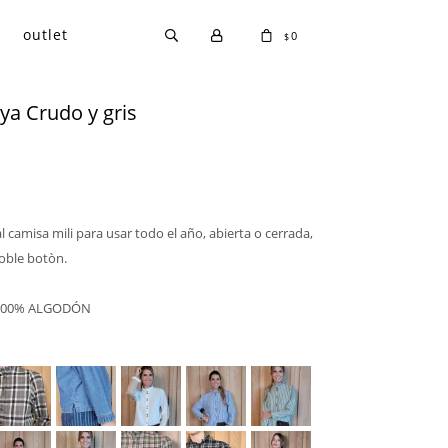
outlet
0
$
ya Crudo y gris
l camisa mili para usar todo el año, abierta o cerrada,
doble botòn.
 100% ALGODÓN