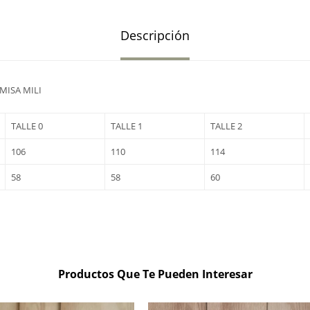
Descripción
MISA MILI
TALLE 0
TALLE 1
TALLE 2
106
110
114
58
58
60
Productos Que Te Pueden Interesar