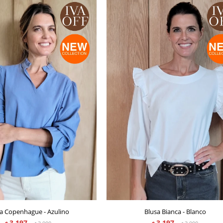
a Copenhague - Azulino
Blusa Bianca - Blanco
3.197
3.197