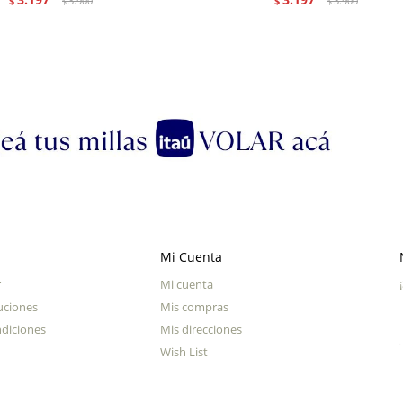
$
3.900
$
3.900
$
$
Mi Cuenta
r
Mi cuenta
uciones
Mis compras
diciones
Mis direcciones
Wish List