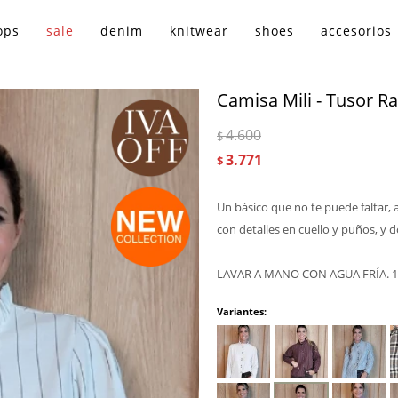
ops
sale
denim
knitwear
shoes
accesorios
Camisa Mili - Tusor Ra
4.600
$
3.771
$
Un básico que no te puede faltar, a
con detalles en cuello y puños, y 
LAVAR A MANO CON AGUA FRÍA.
Variantes: