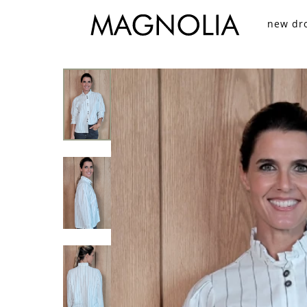
new dr