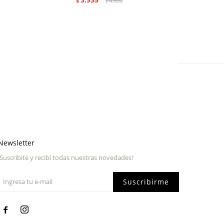
$
4.800
$
Newsletter
¡Suscribite y recibí todas nuestras novedades!
Suscribirme

