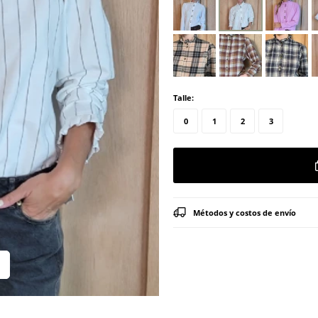
Talle:
0
1
2
3
Métodos y costos de envío