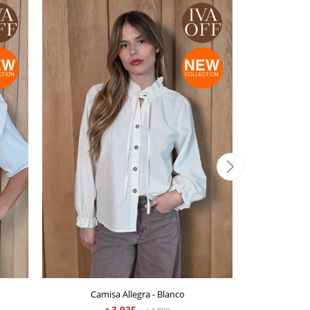
Camisa Allegra - Blanco
Cam
3.935