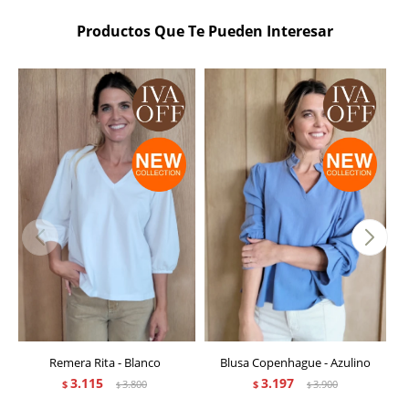
Productos Que Te Pueden Interesar
Remera Rita - Blanco
Blusa Copenhague - Azulino
3.115
3.197
$
3.800
$
3.900
$
$