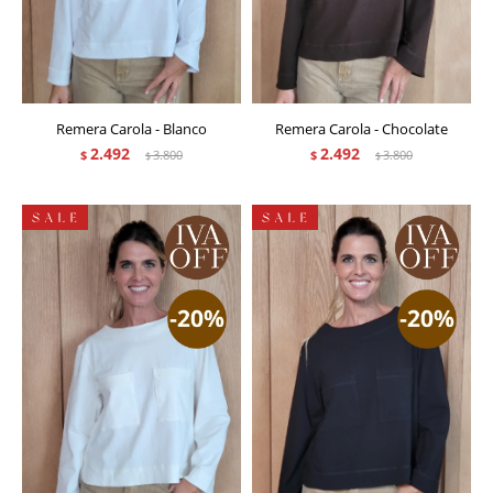
Remera Carola - Blanco
Remera Carola - Chocolate
2.492
2.492
$
3.800
$
3.800
$
$