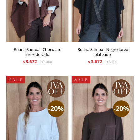
Ruana Samba - Chocolate
Ruana Samba - Negro lurex
lurex dorado
plateado
3.672
3.672
$
6.400
$
6.400
$
$