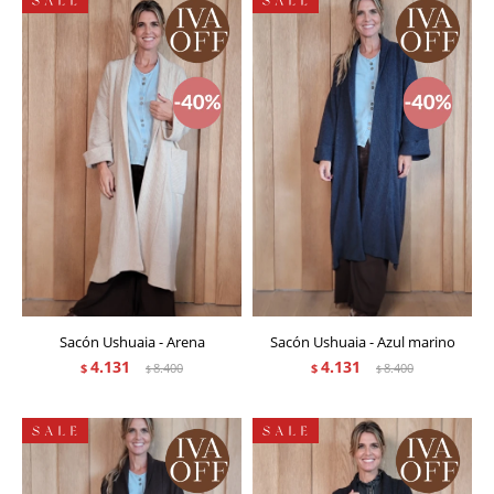
Sacón Ushuaia - Arena
Sacón Ushuaia - Azul marino
4.131
4.131
$
8.400
$
8.400
$
$