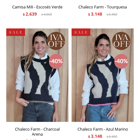
Camisa Mili - Escosés Verde
Chaleco Farm - Tourquesa
2.639
3.148
$
4.600
$
6.400
$
$
Chaleco Farm - Charcoal
Chaleco Farm - Azul Marino
Arena
3.148
$
6.400
$