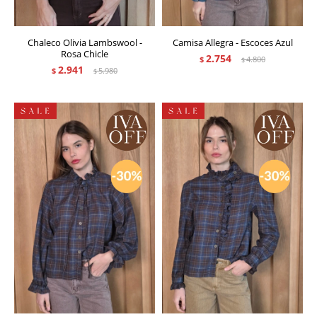
Chaleco Olivia Lambswool -
Camisa Allegra - Escoces Azul
Rosa Chicle
2.754
$
4.800
$
2.941
$
5.980
$