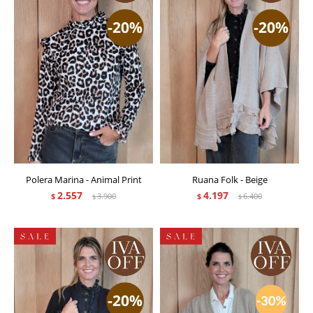
Polera Marina - Animal Print
Ruana Folk - Beige
2.557
4.197
$
3.900
$
6.400
$
$