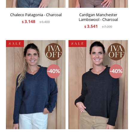
Chaleco Patagonia - Charcoal
Cardigan Manchester
Lambswool - Charcoal
3.148
$
6.400
$
3.541
$
7.200
$