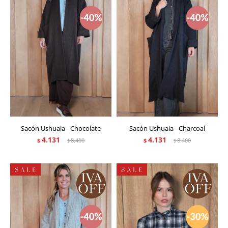
Sacón Ushuaia - Chocolate
Sacón Ushuaia - Charcoal
4.131
4.131
$
8.400
$
8.400
$
$