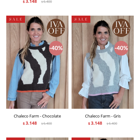
3.148
$
6.400
$
Chaleco Farm - Chocolate
Chaleco Farm - Gris
3.148
3.148
$
6.400
$
6.400
$
$