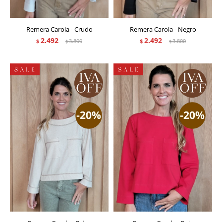
Remera Carola - Crudo
Remera Carola - Negro
2.492
2.492
$
3.800
$
3.800
$
$