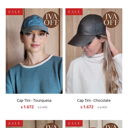
Cap Tini - Tourquesa
Cap Tini - Chocolate
1.672
1.672
$
2.400
$
2.400
$
$