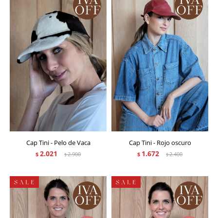
Cap Tini - Pelo de Vaca
Cap Tini - Rojo oscuro
2.021
1.672
$
2.900
$
2.400
$
$