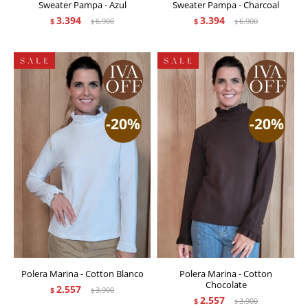
Sweater Pampa - Azul
Sweater Pampa - Charcoal
3.394
3.394
$
6.900
$
6.900
$
$
Polera Marina - Cotton Blanco
Polera Marina - Cotton
Chocolate
2.557
$
3.900
$
2.557
$
3.900
$