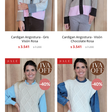
Cardigan Angostura - Gris
Cardigan Angostura - Visón
Visón Rosa
Chocolate Rosa
3.541
3.541
$
7.200
$
7.200
$
$