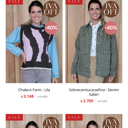
Chaleco Farm - Lila
Sobrecamisa Josefina - Denim
Safari
3.148
$
6.400
$
2.705
$
5.500
$