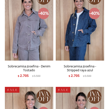
Sobrecamisa Josefina - Denim
Sobrecamisa Josefina -
Tostado
Stripped raya azul
2.705
2.705
$
5.500
$
5.500
$
$