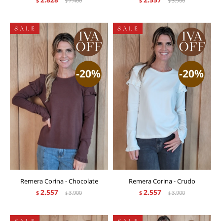
$
7.400
$
3.900
$
$
Remera Corina - Chocolate
Remera Corina - Crudo
2.557
2.557
$
3.900
$
3.900
$
$