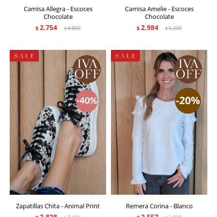
Camisa Allegra - Escoces
Camisa Amelie - Escoces
Chocolate
Chocolate
2.754
2.984
$
4.800
$
5.200
$
$
Zapatillas Chita - Animal Print
Remera Corina - Blanco
2.828
2.557