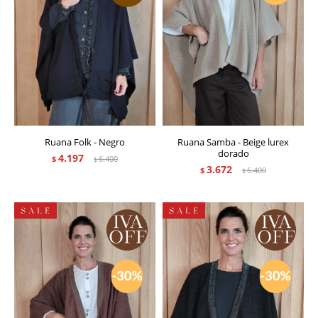
Ruana Folk - Negro
Ruana Samba - Beige lurex
dorado
4.197
$
6.400
$
3.672
$
6.400
$