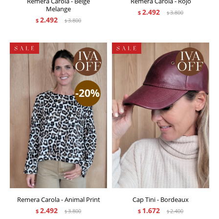
Remera Carola - Beige
Remera Carola - Rojo
Melange
2.492
$
3.800
$
2.492
$
3.800
$
Remera Carola - Animal Print
Cap Tini - Bordeaux
2.492
1.672
$
3.800
$
2.400
$
$