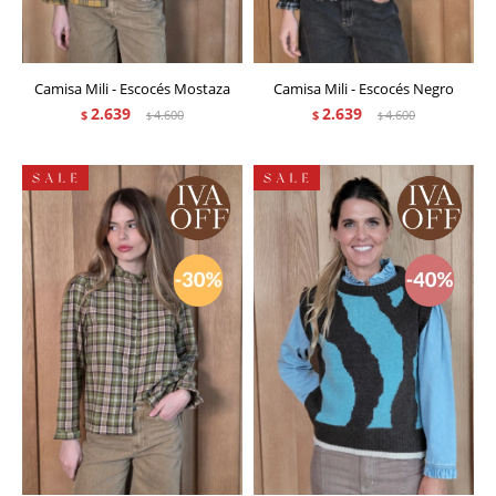
Camisa Mili - Escocés Mostaza
Camisa Mili - Escocés Negro
2.639
2.639
$
4.600
$
4.600
$
$