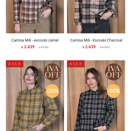
Camisa Mili - escocés camel
Camisa Mili - Escosés Charcoal
2.639
2.639
$
4.600
$
4.600
$
$