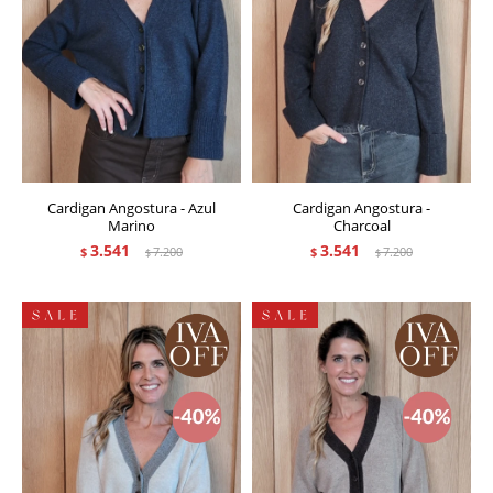
Cardigan Angostura - Azul
Cardigan Angostura -
Marino
Charcoal
3.541
3.541
$
7.200
$
7.200
$
$