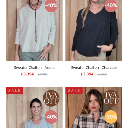
Sweater Chalten - Arena
Sweater Chalten - Charcoal
3.394
3.394
$
6.900
$
6.900
$
$