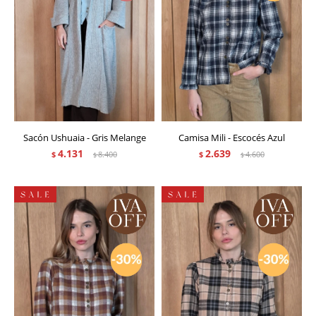
Sacón Ushuaia - Gris Melange
Camisa Mili - Escocés Azul
4.131
2.639
$
8.400
$
4.600
$
$