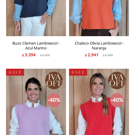
Buzo Clemen Lambswool -
Chaleco Olivia Lambswool -
Azul Marino
Naranja
3.394
2.941
$
6.900
$
5.980
$
$