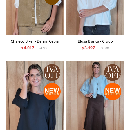
Chaleco Biker - Denim Cepia
Blusa Bianca - Crudo
4.017
3.197
$
4.900
$
3.900
$
$