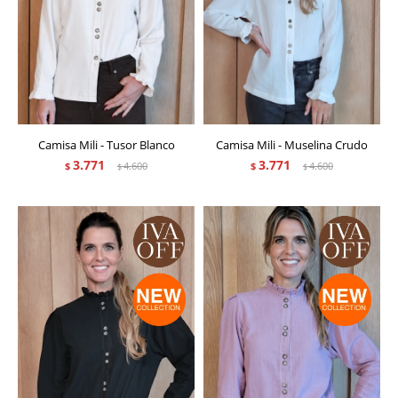
Camisa Mili - Tusor Blanco
Camisa Mili - Muselina Crudo
3.771
3.771
$
4.600
$
4.600
$
$