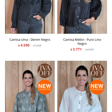
Camisa Uma - Denim Negro
Camisa Melón - Puro Lino
Negro
4.590
$
5.600
$
3.771
$
4.600
$