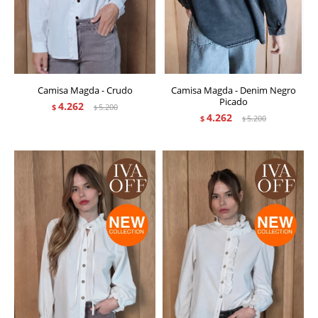
Camisa Magda - Crudo
Camisa Magda - Denim Negro
Picado
4.262
$
5.200
$
4.262
$
5.200
$