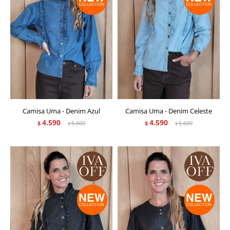
Camisa Uma - Denim Azul
Camisa Uma - Denim Celeste
4.590
4.590
$
5.600
$
5.600
$
$