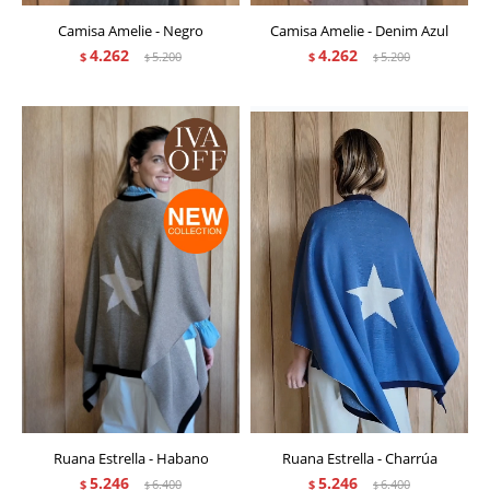
Camisa Amelie - Negro
Camisa Amelie - Denim Azul
4.262
4.262
$
5.200
$
5.200
$
$
Ruana Estrella - Habano
Ruana Estrella - Charrúa
5.246
5.246
$
6.400
$
6.400
$
$