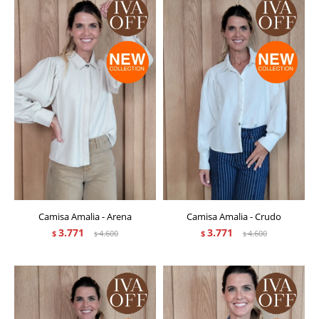
Camisa Amalia - Arena
Camisa Amalia - Crudo
3.771
3.771
$
4.600
$
4.600
$
$