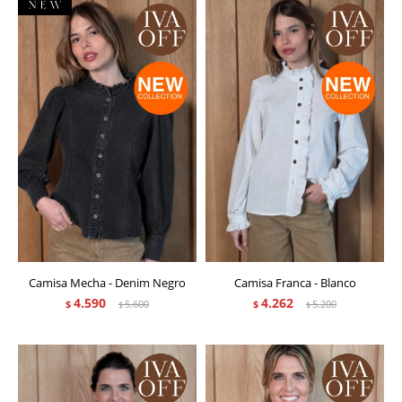
Camisa Mecha - Denim Negro
Camisa Franca - Blanco
4.590
4.262
$
5.600
$
5.200
$
$