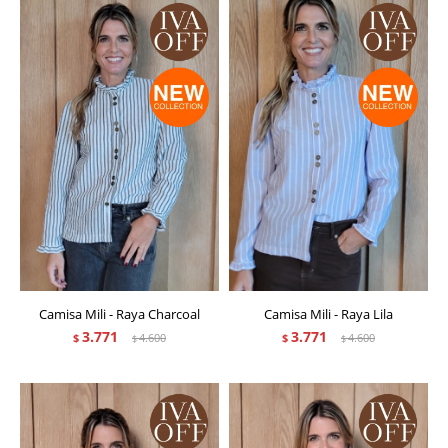
Camisa Mili - Raya Charcoal
Camisa Mili - Raya Lila
3.771
3.771
$
4.600
$
4.600
$
$