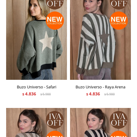
Buzo Universo - Safari
Buzo Universo - Raya Arena
4.836
4.836
$
5.900
$
5.900
$
$