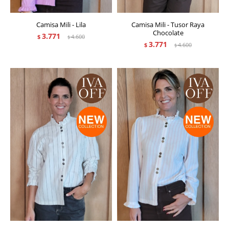
Camisa Mili - Lila
Camisa Mili - Tusor Raya
Chocolate
3.771
$
4.600
$
3.771
$
4.600
$