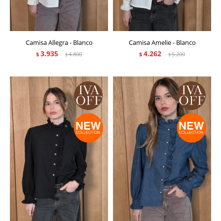
Camisa Allegra - Blanco
Camisa Amelie - Blanco
3.935
4.262
$
4.800
$
5.200
$
$