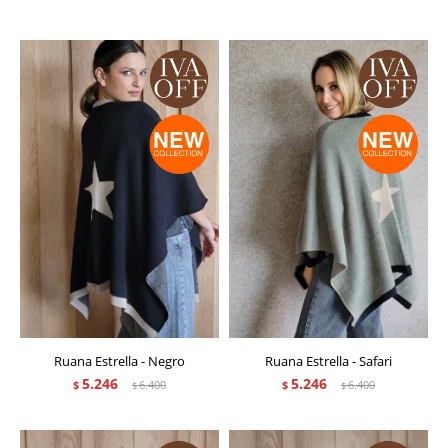
Ruana Estrella - Negro
Ruana Estrella - Safari
5.246
5.246
$
6.400
$
6.400
$
$