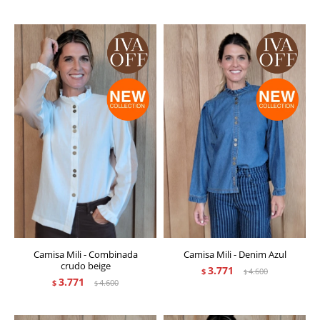
Camisa Mili - Combinada
Camisa Mili - Denim Azul
crudo beige
3.771
$
4.600
$
3.771
$
4.600
$