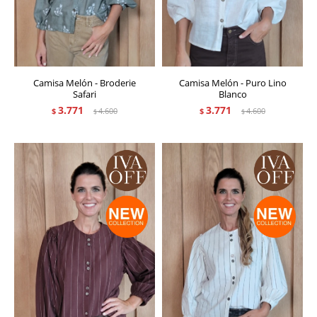
Camisa Melón - Broderie
Camisa Melón - Puro Lino
Safari
Blanco
3.771
3.771
$
4.600
$
4.600
$
$