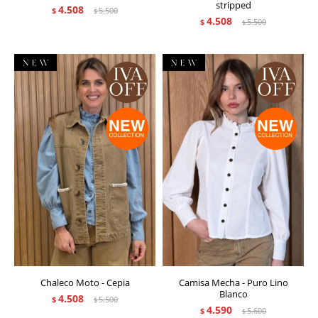
stripped
4.508
$
5.500
$
4.508
$
5.500
$
Chaleco Moto - Cepia
Camisa Mecha - Puro Lino
Blanco
4.508
$
5.500
$
4.590
$
5.600
$