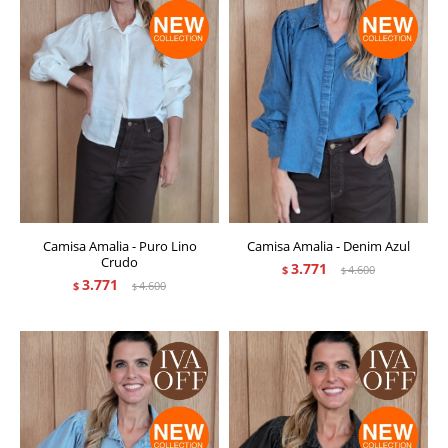
Camisa Amalia - Puro Lino
Camisa Amalia - Denim Azul
Crudo
3.771
$
4.600
$
3.771
$
4.600
$