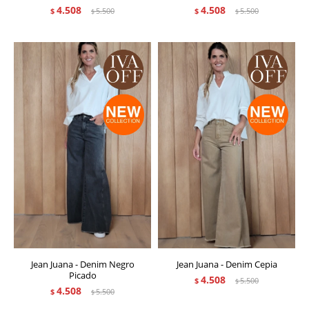
4.508
4.508
$
5.500
$
5.500
$
$
Jean Juana - Denim Negro
Jean Juana - Denim Cepia
Picado
4.508
$
5.500
$
4.508
$
5.500
$