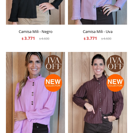
Camisa Mili - Negro
Camisa Mili - Uva
3.771
3.771
$
4.600
$
4.600
$
$