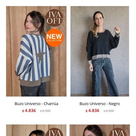
Buzo Universo - Charrúa
Buzo Universo - Negro
4.836
4.836
$
5.900
$
5.900
$
$