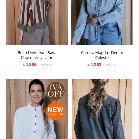
Buzo Universo - Raya
Camisa Magda - Denim
Chocolate y safari
Celeste
4.836
4.262
$
5.900
$
5.200
$
$