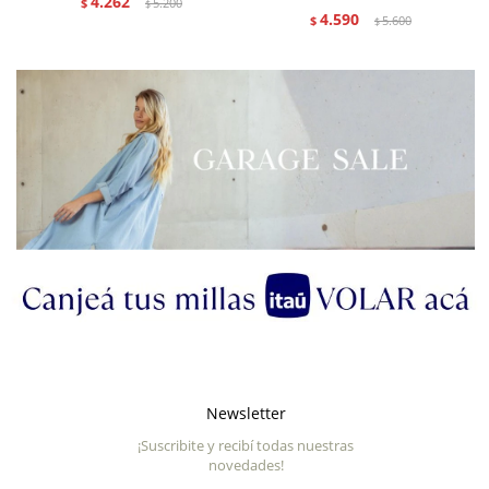
4.262
$
5.200
$
4.590
$
5.600
$
Newsletter
¡Suscribite y recibí todas nuestras
novedades!