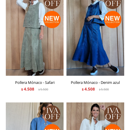
Pollera Mónaco - Safari
Pollera Mónaco - Denim azul
4.508
4.508
$
5.500
$
5.500
$
$