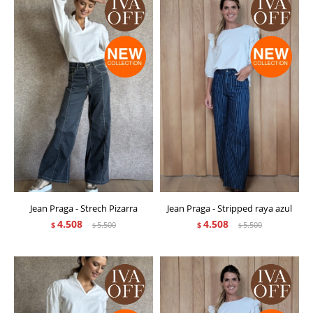
Jean Praga - Strech Pizarra
Jean Praga - Stripped raya azul
4.508
4.508
$
5.500
$
5.500
$
$