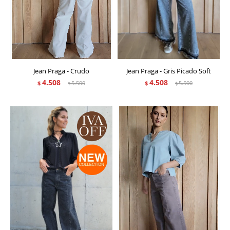
Jean Praga - Crudo
Jean Praga - Gris Picado Soft
4.508
4.508
$
5.500
$
5.500
$
$