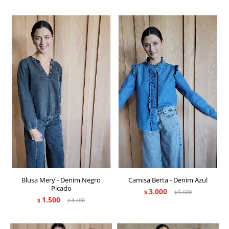
Blusa Mery - Denim Negro
Camisa Berta - Denim Azul
Picado
3.000
$
5.600
$
1.500
$
4.400
$