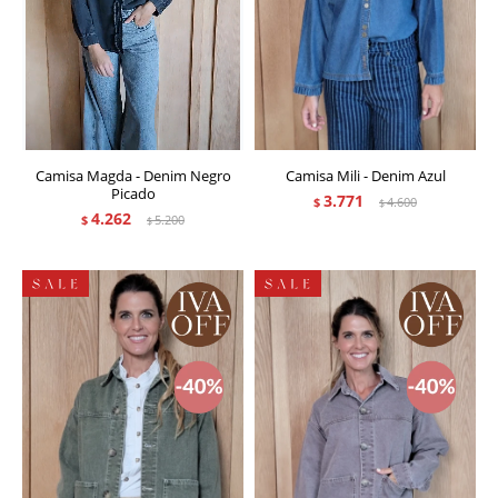
Camisa Magda - Denim Negro
Camisa Mili - Denim Azul
Picado
3.771
$
4.600
$
4.262
$
5.200
$