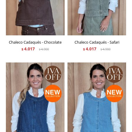
Chaleco Cadaqués - Chocolate
Chaleco Cadaqués - Safari
4.017
4.017
$
4.900
$
4.900
$
$