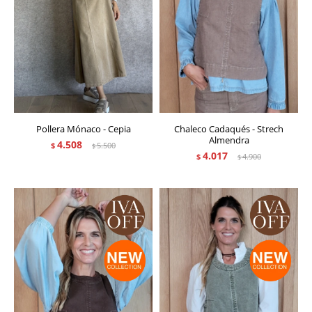
Pollera Mónaco - Cepia
Chaleco Cadaqués - Strech
Almendra
4.508
$
5.500
$
4.017
$
4.900
$