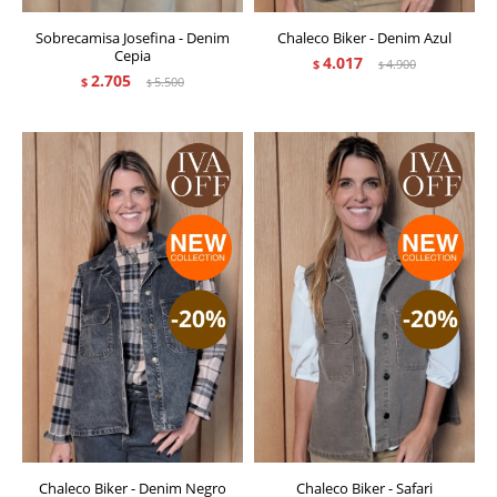
Sobrecamisa Josefina - Denim
Chaleco Biker - Denim Azul
Cepia
4.017
$
4.900
$
2.705
$
5.500
$
Chaleco Biker - Denim Negro
Chaleco Biker - Safari