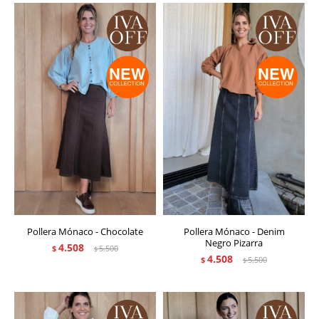
Pollera Mónaco - Chocolate
Pollera Mónaco - Denim
Negro Pizarra
4.508
$
5.500
$
4.508
$
5.500
$