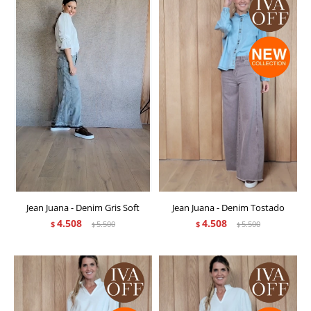
Jean Juana - Denim Gris Soft
Jean Juana - Denim Tostado
4.508
4.508
$
5.500
$
5.500
$
$