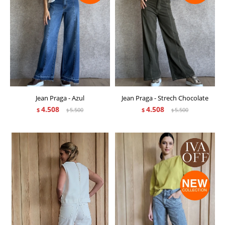
Jean Praga - Azul
Jean Praga - Strech Chocolate
4.508
4.508
$
5.500
$
5.500
$
$