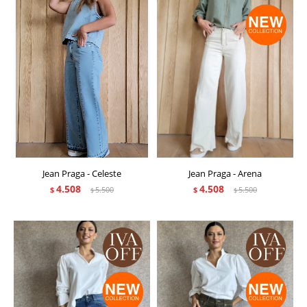
Jean Praga - Celeste
Jean Praga - Arena
4.508
4.508
$
5.500
$
5.500
$
$