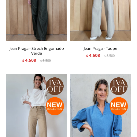
Jean Praga - Strech Engomado
Jean Praga - Taupe
Verde
4.508
$
5.500
$
4.508
$
5.500
$