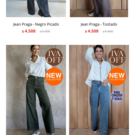
Jean Praga - Negro Picado
Jean Praga - Tostado
4.508
4.508
$
5.500
$
5.500
$
$