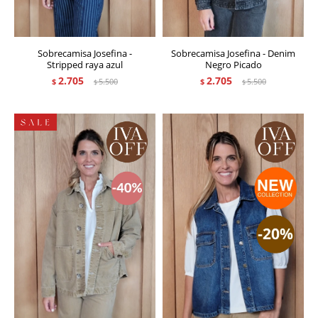
Sobrecamisa Josefina -
Sobrecamisa Josefina - Denim
Stripped raya azul
Negro Picado
2.705
2.705
$
5.500
$
5.500
$
$