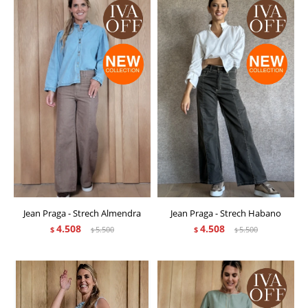
Jean Praga - Strech Almendra
Jean Praga - Strech Habano
4.508
4.508
$
5.500
$
5.500
$
$