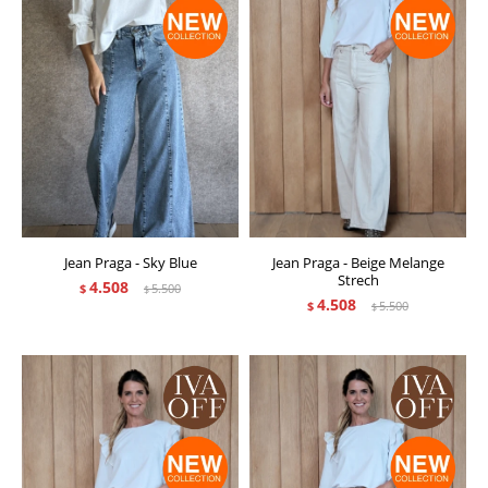
Jean Praga - Sky Blue
Jean Praga - Beige Melange
Strech
4.508
$
5.500
$
4.508
$
5.500
$