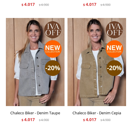
4.017
4.017
$
4.900
$
4.900
$
$
Chaleco Biker - Denim Taupe
Chaleco Biker - Denim Cepia
4.017
4.017
$
4.900
$
4.900
$
$