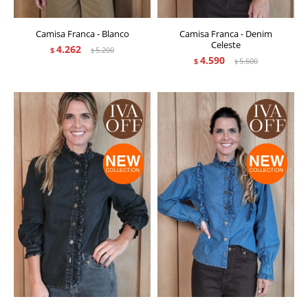
Camisa Franca - Blanco
Camisa Franca - Denim
Celeste
4.262
$
5.200
$
4.590
$
5.600
$