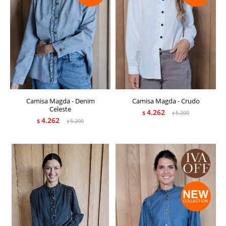
Camisa Magda - Denim
Camisa Magda - Crudo
Celeste
4.262
$
5.200
$
4.262
$
5.200
$