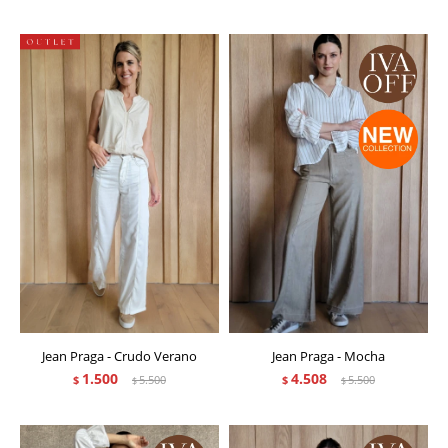
Jean Praga - Crudo Verano
Jean Praga - Mocha
1.500
4.508
$
5.500
$
5.500
$
$