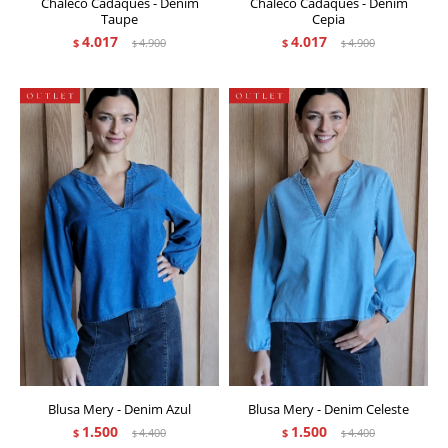
Chaleco Cadaqués - Denim
Chaleco Cadaqués - Denim
Taupe
Cepia
4.017
4.017
$
4.900
$
4.900
$
$
Blusa Mery - Denim Azul
Blusa Mery - Denim Celeste
1.500
1.500
$
4.400
$
4.400
$
$