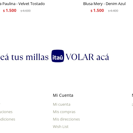
 Paulina - Velvet Tostado
Blusa Mery - Denim Azul
1.500
1.500
$
4.600
$
4.400
$
$
Mi Cuenta
r
Mi cuenta
uciones
Mis compras
diciones
Mis direcciones
Wish List