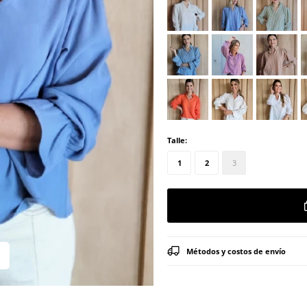
Talle:
1
2
3
Métodos y costos de envío