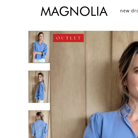
new dr