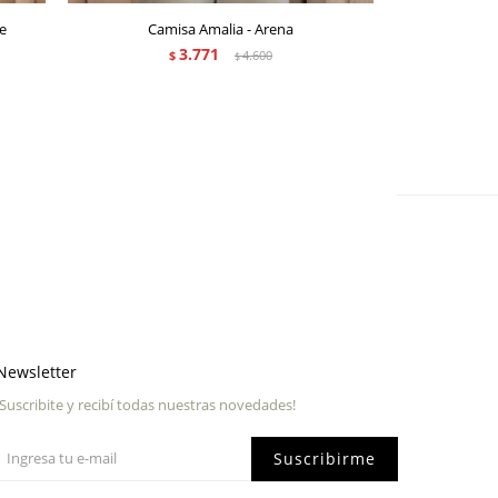
e
Camisa Amalia - Arena
Camisa 
3.771
$
4.600
$
Newsletter
¡Suscribite y recibí todas nuestras novedades!
Suscribirme