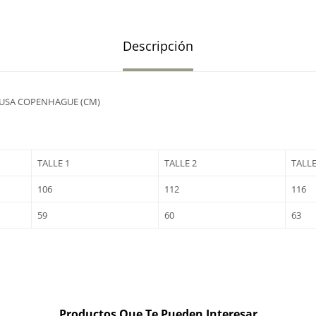
Descripción
LUSA COPENHAGUE (CM)
TALLE 1
TALLE 2
TALLE
106
112
116
59
60
63
Productos Que Te Pueden Interesar