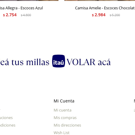
sa Allegra - Escoces Azul
Camisa Amelie - Escoces Chocolat
2.754
2.984
$
4.800
$
5.200
$
$
Mi Cuenta
r
Mi cuenta
uciones
Mis compras
diciones
Mis direcciones
Wish List