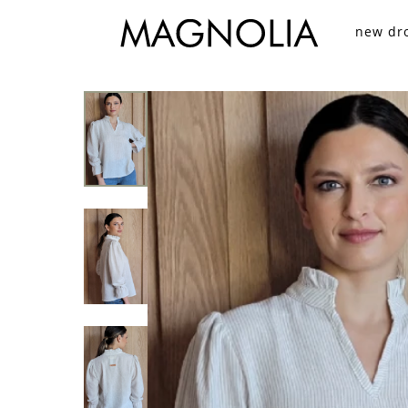
new dr