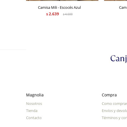
Camisa Mili - Escocés Azul
Cami
2.639
$
4.600
$
Magnolia
Compra
Nosotros
Como compra
Tienda
Envíos y devol
Contacto
Términos y con