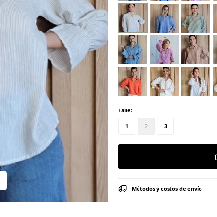
Talle:
1
2
3
Métodos y costos de envío