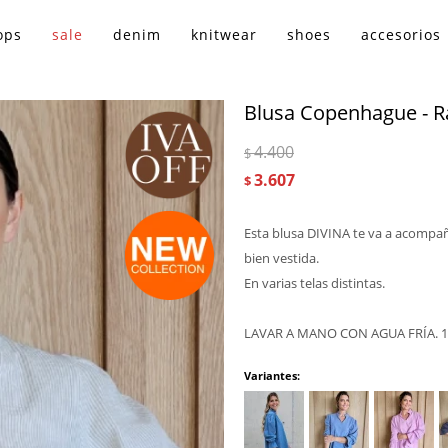
ops
sale
denim
knitwear
shoes
accesorios
Blusa Copenhague - Ra
4.400
$
3.607
$
Esta blusa DIVINA te va a acompañ
bien vestida.
En varias telas distintas.
LAVAR A MANO CON AGUA FRÍA.
Variantes: