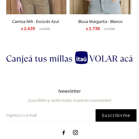
Camisa Mili - Escocés Azul
Blusa Margarita - Blanco
2.639
2.730
$
4.600
$
3.900
$
$
Newsletter
¡Suscribite y recibí todas nuestras novedades!
Suscribirme

