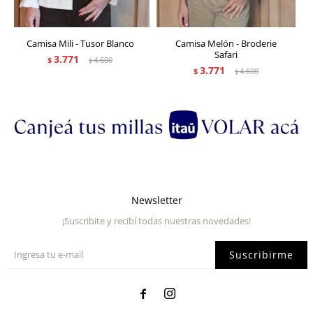
Camisa Mili - Tusor Blanco
Camisa Melón - Broderie
Safari
3.771
$
4.600
$
3.771
$
4.600
$
Newsletter
¡Suscribite y recibí todas nuestras novedades!
Suscribirme

