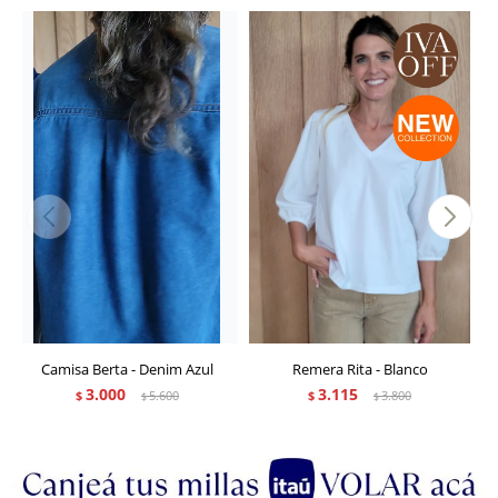
Camisa Berta - Denim Azul
Remera Rita - Blanco
3.000
3.115
$
5.600
$
3.800
$
$