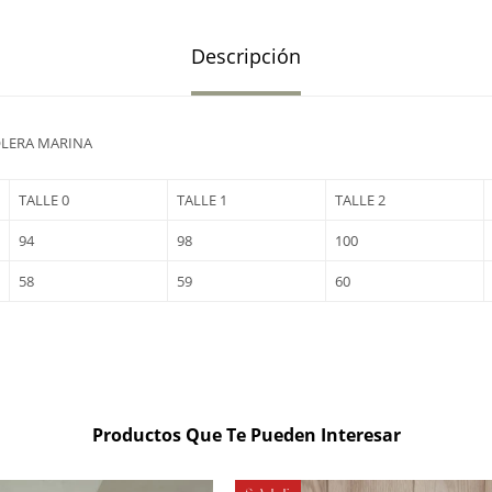
Descripción
OLERA MARINA
TALLE 0
TALLE 1
TALLE 2
94
98
100
58
59
60
Productos Que Te Pueden Interesar