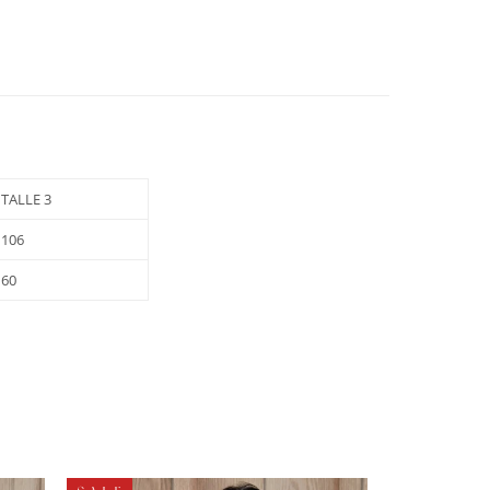
TALLE 3
106
60