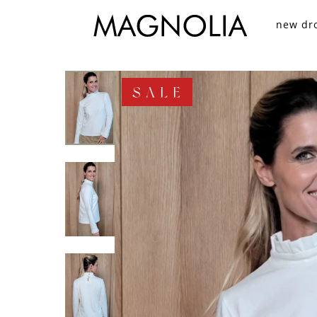
new dr