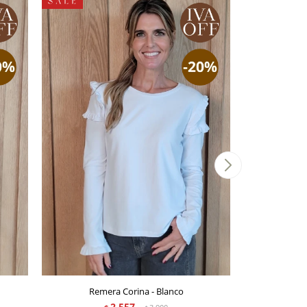
Remera Corina - Blanco
Muscul
2.557