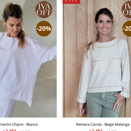
merón Chipre - Blanco
Remera Carola - Beige Melange
2.492
2.492