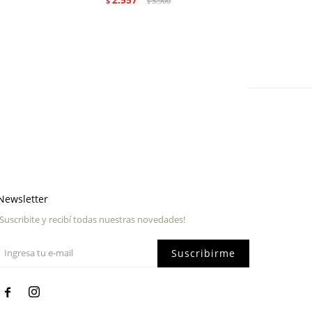
$
3.900
$
Newsletter
¡Suscribite y recibí todas nuestras novedades!
Suscribirme

