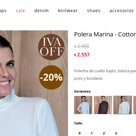
ops
sale
denim
knitwear
shoes
accesorios
Polera Marina - Cotto
3.900
$
2.557
$
Polerita de cuello bajito, básica p
print y broderie.
Variantes:
Talle:
0
1
2
3