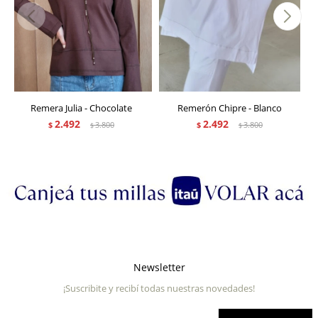
Remera Julia - Chocolate
Remerón Chipre - Blanco
2.492
2.492
$
3.800
$
3.800
$
$
Newsletter
¡Suscribite y recibí todas nuestras novedades!