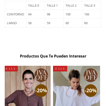
TALLE 0
TALLE 1
TALLE 2
TALLE 3
CONTORNO
94
98
100
106
LARGO
58
59
60
60
Productos Que Te Pueden Interesar