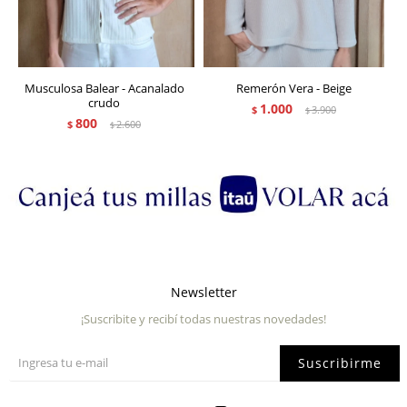
Musculosa Balear - Acanalado
Remerón Vera - Beige
crudo
1.000
$
3.900
$
800
$
2.600
$
Newsletter
¡Suscribite y recibí todas nuestras novedades!
Suscribirme