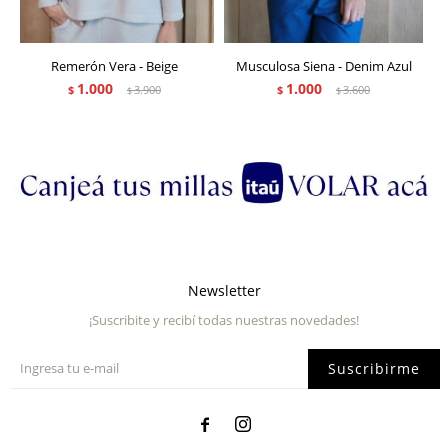
Remerón Vera - Beige
Musculosa Siena - Denim Azul
1.000
1.000
$
3.900
$
3.600
$
$
Newsletter
¡Suscribite y recibí todas nuestras novedades!
Suscribirme

