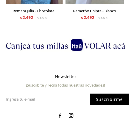
Remera Julia - Chocolate
Remerón Chipre - Blanco
2.492
2.492
$
3.800
$
3.800
$
$
Newsletter
¡Suscribite y recibí todas nuestras novedades!
Suscribirme

