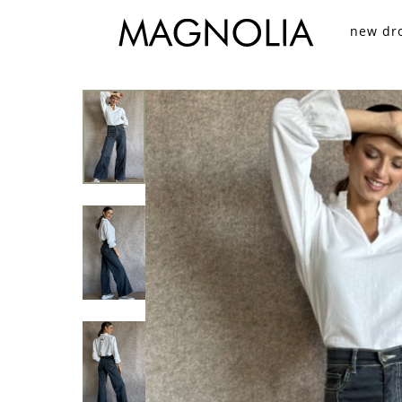
new dr