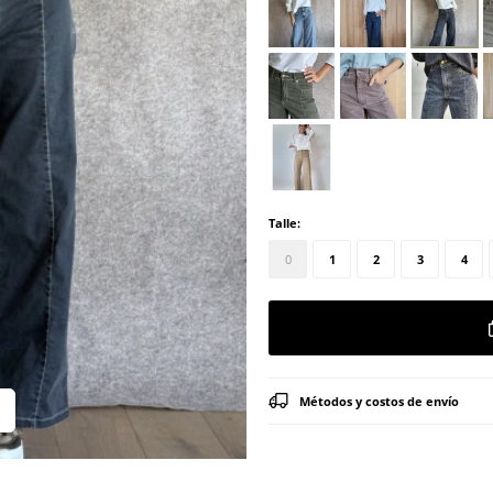
Talle:
0
1
2
3
4
Métodos y costos de envío