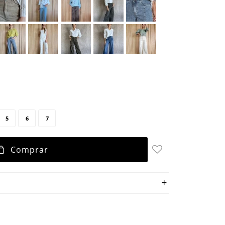
5
6
7
Comprar