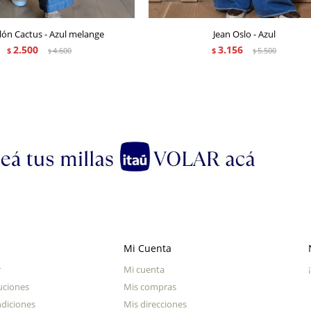
lón Cactus - Azul melange
Jean Oslo - Azul
2.500
3.156
$
4.600
$
5.500
$
$
Mi Cuenta
r
Mi cuenta
uciones
Mis compras
diciones
Mis direcciones