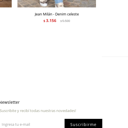
Jean Milán - Denim celeste
Pol
3.156
$
5.500
$
Newsletter
¡Suscribite y recibí todas nuestras novedades!
Suscribirme