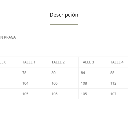
Descripción
AN PRAGA
LE 0
TALLE 1
TALLE 2
TALLE 3
TALLE 4
78
80
84
88
104
106
108
112
105
105
105
107