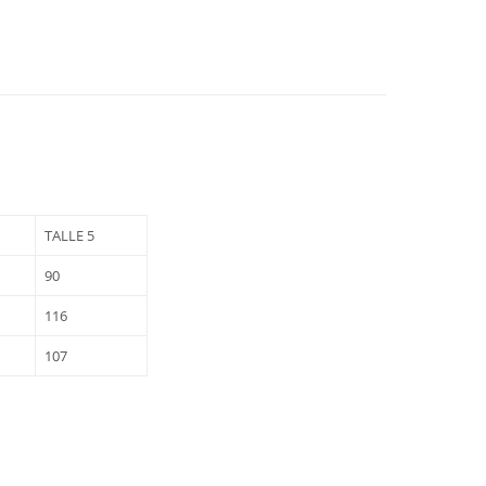
TALLE 5
90
116
107