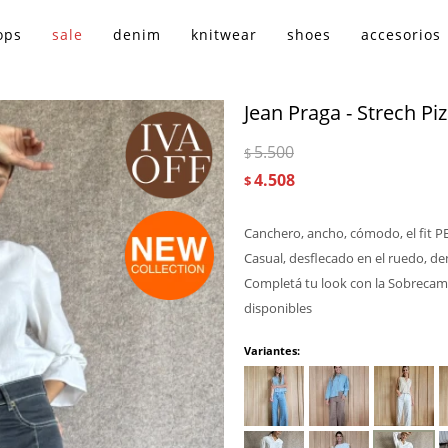
ops
sale
denim
knitwear
shoes
accesorios
Jean Praga - Strech Pi
5.500
$
4.508
$
Canchero, ancho, cómodo, el fit PE
Casual, desflecado en el ruedo, de
Completá tu look con la Sobrecami
disponibles
Variantes: