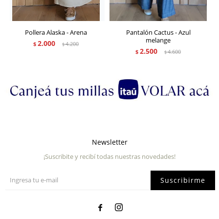
Pollera Alaska - Arena
Pantalón Cactus - Azul
melange
2.000
$
4.200
$
2.500
$
4.600
$
Newsletter
¡Suscribite y recibí todas nuestras novedades!
Suscribirme

