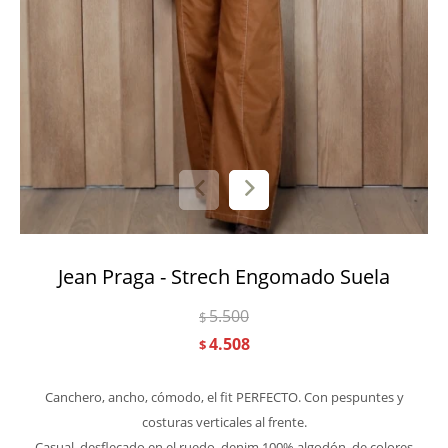
Jean Praga - Strech Engomado Suela
5.500
$
4.508
$
Canchero, ancho, cómodo, el fit PERFECTO. Con pespuntes y
costuras verticales al frente.
Casual, desflecado en el ruedo, denim 100% algodón, de colores