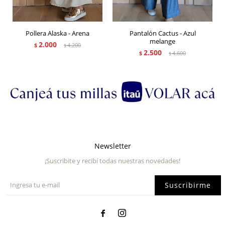
Pollera Alaska - Arena
Pantalón Cactus - Azul
melange
2.000
$
4.200
$
2.500
$
4.600
$
Newsletter
¡Suscribite y recibí todas nuestras novedades!
Suscribirme

