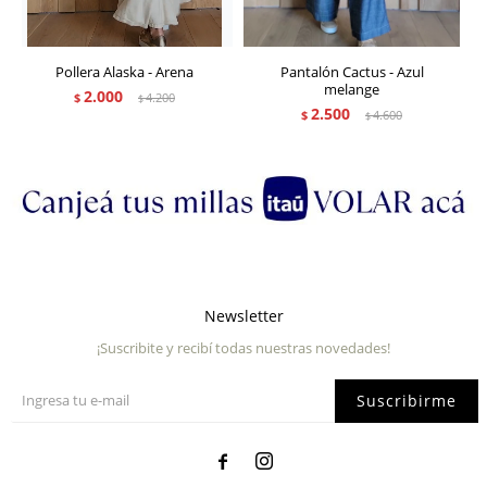
Pollera Alaska - Arena
Pantalón Cactus - Azul
melange
2.000
$
4.200
$
2.500
$
4.600
$
Newsletter
¡Suscribite y recibí todas nuestras novedades!
Suscribirme

