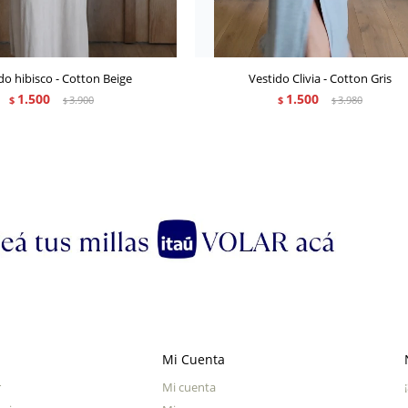
do hibisco - Cotton Beige
Vestido Clivia - Cotton Gris
1.500
1.500
$
3.900
$
3.980
$
$
Mi Cuenta
r
Mi cuenta