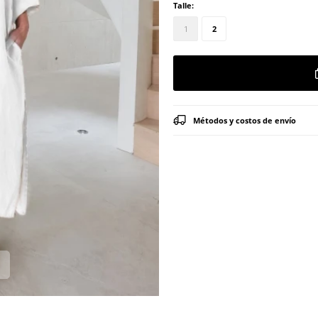
Talle:
1
2
Métodos y costos de envío