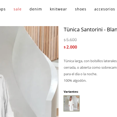
ops
sale
denim
knitwear
shoes
accesorios
Tùnica Santorini - Bla
5.600
$
2.000
$
Túnica larga, con bolsillos latera
cerrada, o abierta como sobrecamis
para el día o la noche.
100% algodón.
Variantes: