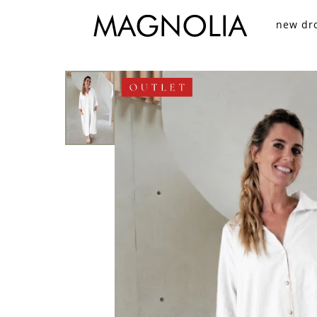
new dr