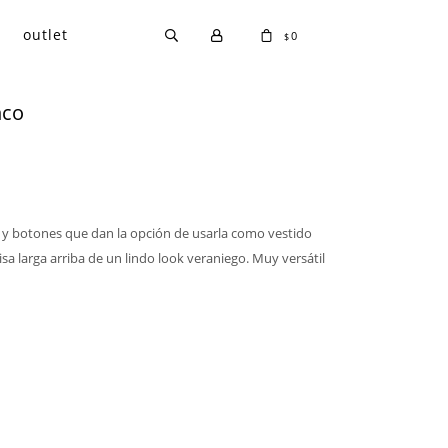
outlet
0
$
nco
les y botones que dan la opción de usarla como vestido
a larga arriba de un lindo look veraniego. Muy versátil