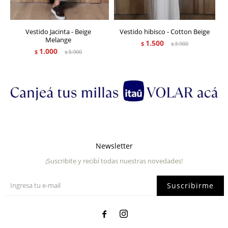
Vestido Jacinta - Beige
Vestido hibisco - Cotton Beige
Melange
1.500
$
3.900
$
1.000
$
3.900
$
Newsletter
¡Suscribite y recibí todas nuestras novedades!
Suscribirme

