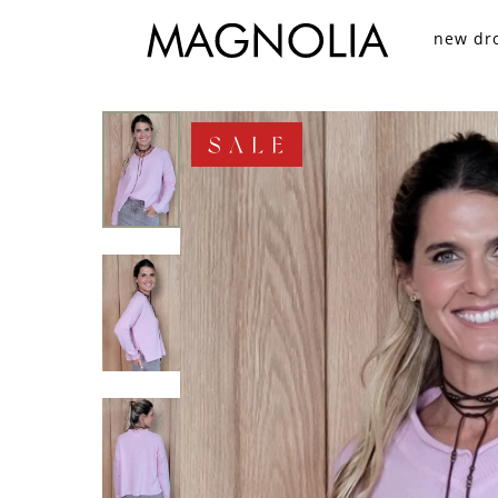
new dr