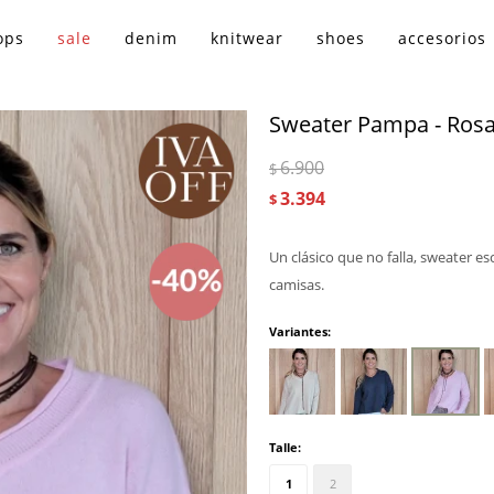
ops
sale
denim
knitwear
shoes
accesorios
Sweater Pampa - Ros
6.900
$
3.394
$
Un clásico que no falla, sweater e
camisas.
Variantes:
Talle:
1
2