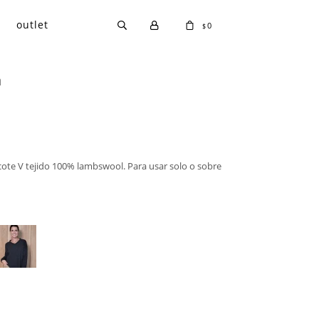
outlet
0
$
a
scote V tejido 100% lambswool. Para usar solo o sobre