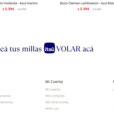
ón Holanda - Azul marino
Buzo Clemen Lambswool - Azul Mar
3.394
3.394
$
6.900
$
6.900
$
$
Mi Cuenta
r
Mi cuenta
uciones
Mis compras
diciones
Mis direcciones
Wish List