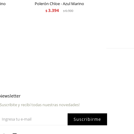
ino
Polerón Chloe - Azul Marino
Swea
3.394
$
6.900
$
Newsletter
¡Suscribite y recibí todas nuestras novedades!
Suscribirme