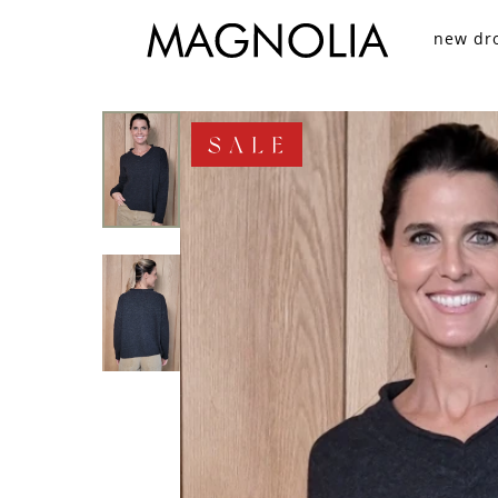
new dr