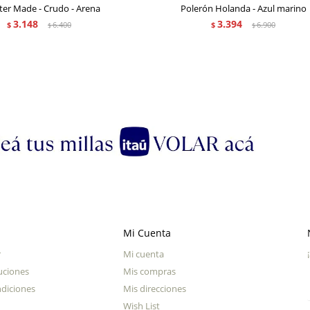
er Made - Crudo - Arena
Polerón Holanda - Azul marino
3.148
3.394
$
6.400
$
6.900
$
$
Mi Cuenta
r
Mi cuenta
uciones
Mis compras
diciones
Mis direcciones
Wish List