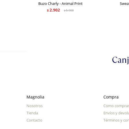
Buzo Charly - Animal Print
Sweat
2.902
$
5.900
$
Magnolia
Compra
Nosotros
Como compra
Tienda
Envíos y devol
Contacto
Términos y con