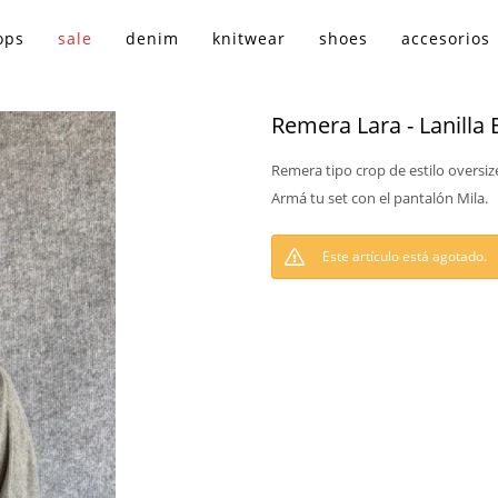
ops
sale
denim
knitwear
shoes
accesorios
Remera Lara - Lanilla
Remera tipo crop de estilo oversize 
Armá tu set con el pantalón Mila.
Este artículo está agotado.