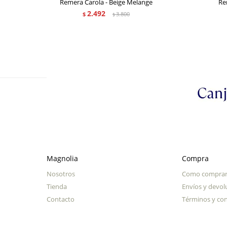
Remera Carola - Beige Melange
Re
2.492
$
3.800
$
Magnolia
Compra
Nosotros
Como compra
Tienda
Envíos y devol
Contacto
Términos y con