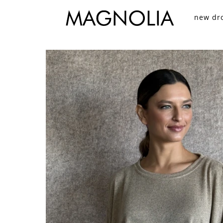
new dr