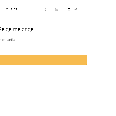
outlet
0
$
 Beige melange
en lanilla.