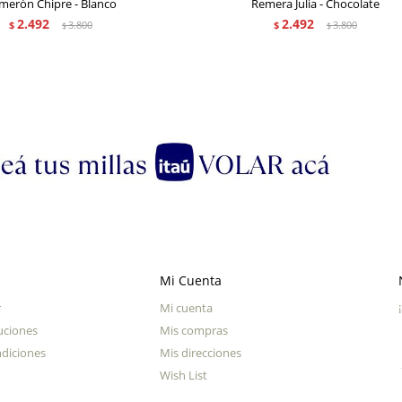
merón Chipre - Blanco
Remera Julia - Chocolate
2.492
2.492
$
3.800
$
3.800
$
$
Mi Cuenta
r
Mi cuenta
uciones
Mis compras
diciones
Mis direcciones
Wish List