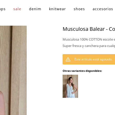
ops
sale
denim
knitwear
shoes
accesorios
Musculosa Balear - C
Musculosa 100% COTTON escote en 
Super fresca y canchera para cualq
Este artículo está agotado.
Otras variantes disponibles: