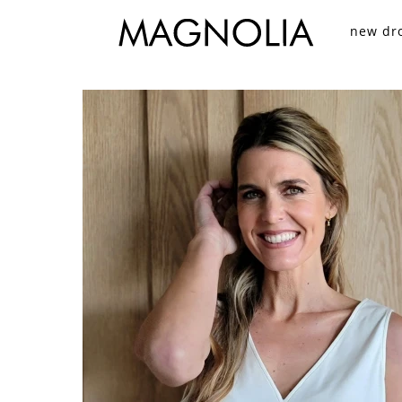
new dr