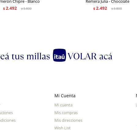
merón Chipre - Blanco
Remera Julia - Chocolate
2.492
2.492
$
3.800
$
3.800
$
$
Mi Cuenta
r
Mi cuenta
uciones
Mis compras
diciones
Mis direcciones
Wish List