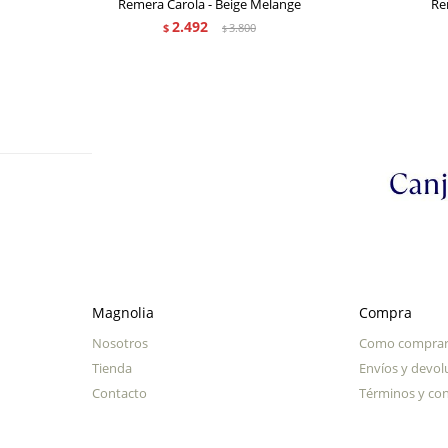
Remera Carola - Beige Melange
Re
2.492
$
3.800
$
Magnolia
Compra
Nosotros
Como compra
Tienda
Envíos y devol
Contacto
Términos y con