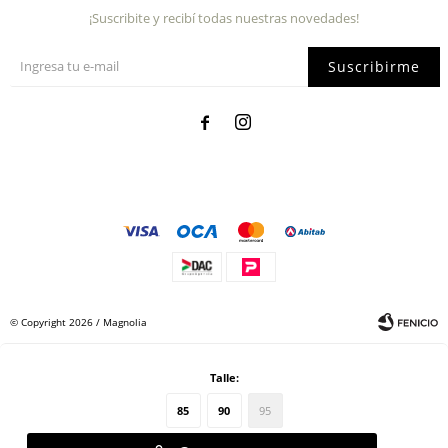
¡Suscribite y recibí todas nuestras novedades!
Suscribirme


© Copyright 2026 / Magnolia
Talle:
85
90
95