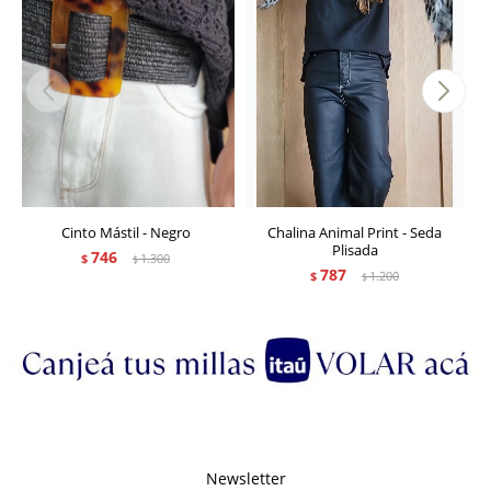
Cinto Mástil - Negro
Chalina Animal Print - Seda
Plisada
746
$
1.300
$
787
$
1.200
$
Newsletter