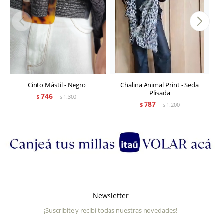
Cinto Mástil - Negro
Chalina Animal Print - Seda
Plisada
746
$
1.300
$
787
$
1.200
$
Newsletter
¡Suscribite y recibí todas nuestras novedades!