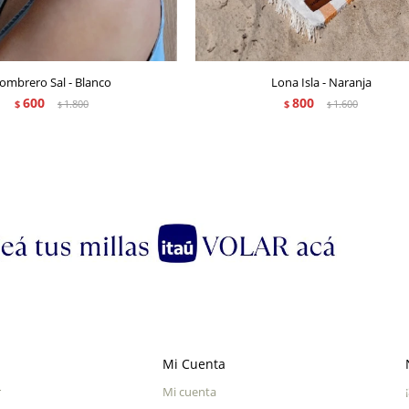
ombrero Sal - Blanco
Lona Isla - Naranja
600
800
$
1.800
$
1.600
$
$
Mi Cuenta
r
Mi cuenta