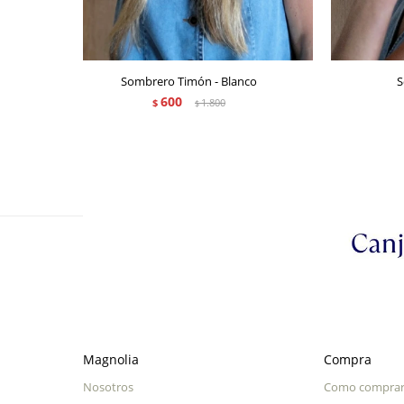
Sombrero Timón - Blanco
S
600
$
1.800
$
Magnolia
Compra
Nosotros
Como compra