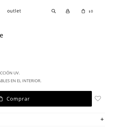
outlet
0
$
ge
CCIÓN UV.
BLES EN EL INTERIOR.
Comprar