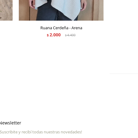
Ruana Cerdeña - Arena
Ru
2.000
$
4.400
$
Newsletter
¡Suscribite y recibí todas nuestras novedades!