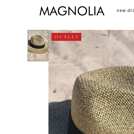
new dr