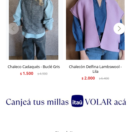
Chaleco Cadaqués - Buclé Gris
Chalecón Delfina Lambswool -
Lila
1.500
$
4.900
$
2.000
$
6.400
$