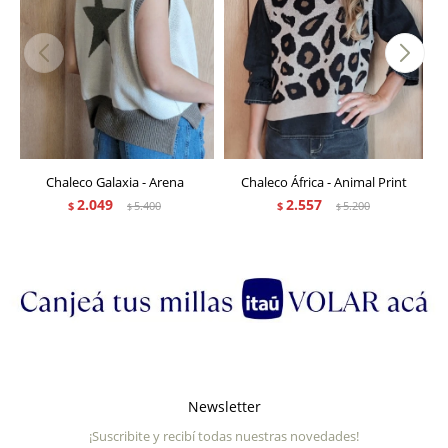
Chaleco Galaxia - Arena
Chaleco África - Animal Print
2.049
2.557
$
5.400
$
5.200
$
$
Newsletter
¡Suscribite y recibí todas nuestras novedades!