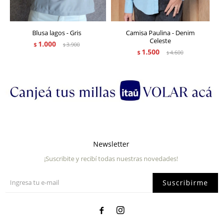
Blusa lagos - Gris
Camisa Paulina - Denim
Celeste
1.000
$
3.900
$
1.500
$
4.600
$
Newsletter
¡Suscribite y recibí todas nuestras novedades!
Suscribirme

