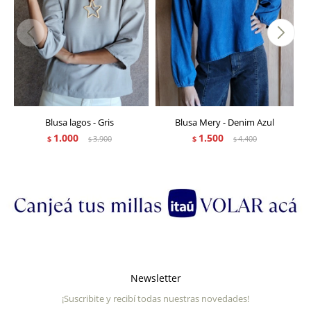
Blusa lagos - Gris
Blusa Mery - Denim Azul
1.000
1.500
$
3.900
$
4.400
$
$
Newsletter
¡Suscribite y recibí todas nuestras novedades!