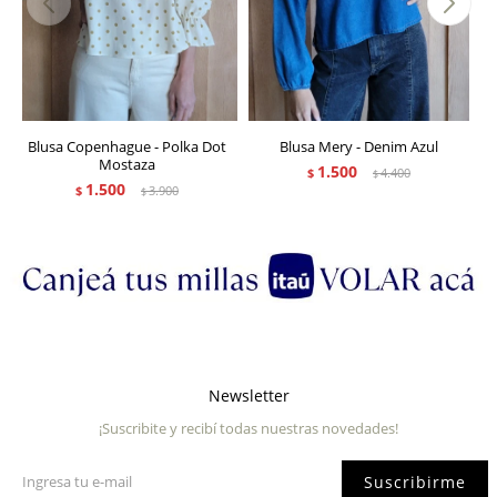
Blusa Copenhague - Polka Dot
Blusa Mery - Denim Azul
Mostaza
1.500
$
4.400
$
1.500
$
3.900
$
Newsletter
¡Suscribite y recibí todas nuestras novedades!
Suscribirme