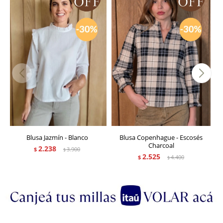
Blusa Jazmín - Blanco
Blusa Copenhague - Escosés
Charcoal
2.238
$
3.900
$
2.525
$
4.400
$