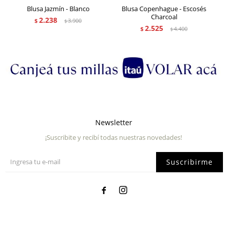
Blusa Jazmín - Blanco
Blusa Copenhague - Escosés
Charcoal
2.238
$
3.900
$
2.525
$
4.400
$
Newsletter
¡Suscribite y recibí todas nuestras novedades!
Suscribirme

