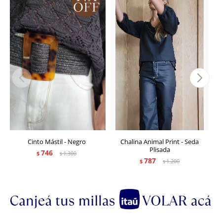
Cinto Mástil - Negro
Chalina Animal Print - Seda
Plisada
746
$
1.300
$
787
$
1.200
$