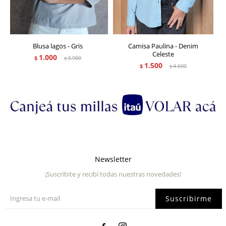
Blusa lagos - Gris
Camisa Paulina - Denim
Celeste
1.000
$
3.900
$
1.500
$
4.600
$
Newsletter
¡Suscribite y recibí todas nuestras novedades!
Suscribirme