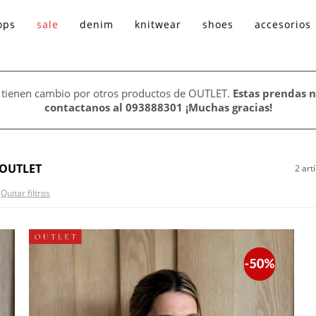
ops
sale
denim
knitwear
shoes
accesorios
 tienen cambio por otros productos de OUTLET.
Estas prendas n
contactanos al 093888301 ¡Muchas gracias!
OUTLET
2 art
Quitar filtros