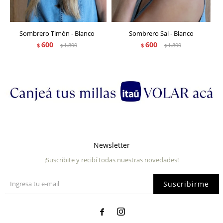
Sombrero Timón - Blanco
Sombrero Sal - Blanco
600
600
$
1.800
$
1.800
$
$
Newsletter
¡Suscribite y recibí todas nuestras novedades!
Suscribirme

