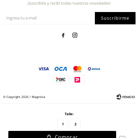
¡Suscribite y recibí todas nuestras novedades!
Suscribirme


© Copyright 2026 / Magnolia
Talle:
1
2
Comprar