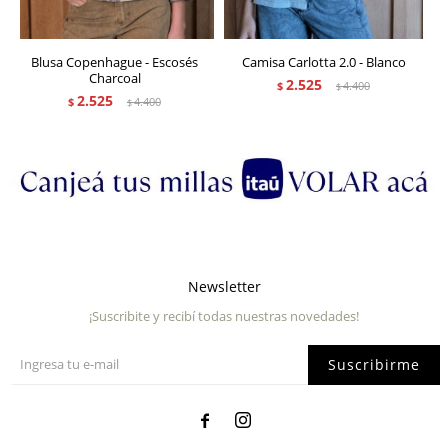
Blusa Copenhague - Escosés
Camisa Carlotta 2.0 - Blanco
Charcoal
2.525
$
4.400
$
2.525
$
4.400
$
Newsletter
¡Suscribite y recibí todas nuestras novedades!
Suscribirme

