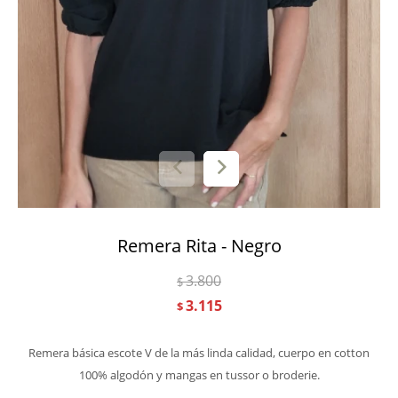
Remera Rita - Negro
3.800
$
3.115
$
Remera básica escote V de la más linda calidad, cuerpo en cotton
100% algodón y mangas en tussor o broderie.