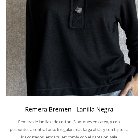
Remera Bremen - Lanilla Negra
Remera de lanilla o de cotton. 3 botones en carey, y con
pespuntes a contra tono. Irregular, más larga atrás y con tajitos a
los costados. Armà tu set comfy con el pantalón Mila