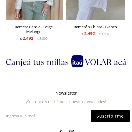
Remera Carola - Beige
Remerón Chipre - Blanco
Melange
2.492
$
3.800
$
2.492
$
3.800
$
Newsletter
¡Suscribite y recibí todas nuestras novedades!
Suscribirme