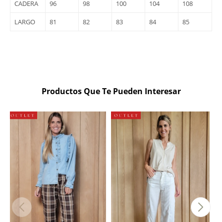
CADERA
96
98
100
104
108
LARGO
81
82
83
84
85
Productos Que Te Pueden Interesar