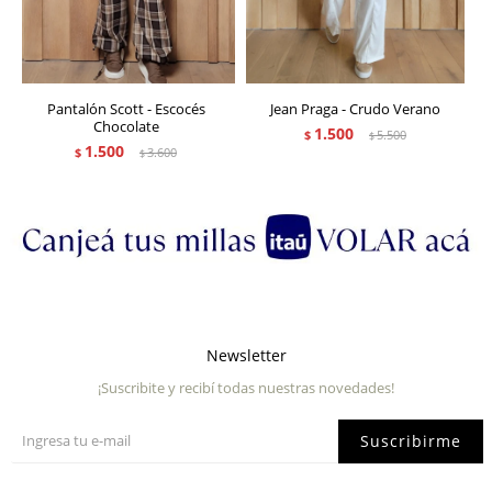
Pantalón Scott - Escocés
Jean Praga - Crudo Verano
Chocolate
1.500
$
5.500
$
1.500
$
3.600
$
Newsletter
¡Suscribite y recibí todas nuestras novedades!
Suscribirme