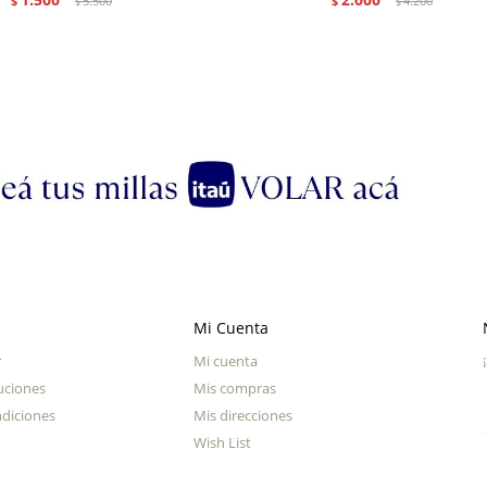
$
5.500
$
4.200
$
$
Mi Cuenta
r
Mi cuenta
uciones
Mis compras
diciones
Mis direcciones
Wish List