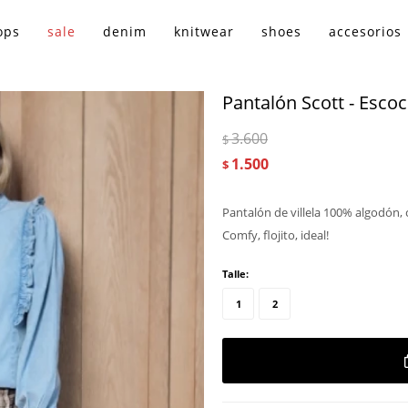
ops
sale
denim
knitwear
shoes
accesorios
Pantalón Scott - Esco
3.600
$
1.500
$
Pantalón de villela 100% algodón, c
Comfy, flojito, ideal!
Talle:
1
2