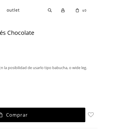
outlet
0
$
cés Chocolate
n la posibilidad de usarlo tipo babucha, o wide leg.
Comprar