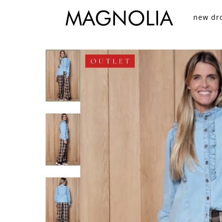
new dr