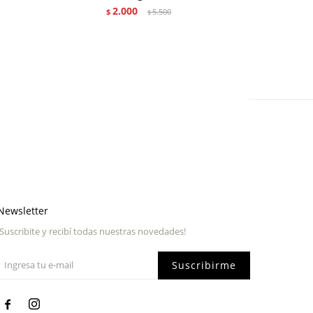
2.000
$
5.500
$
Newsletter
¡Suscribite y recibí todas nuestras novedades!
Suscribirme

