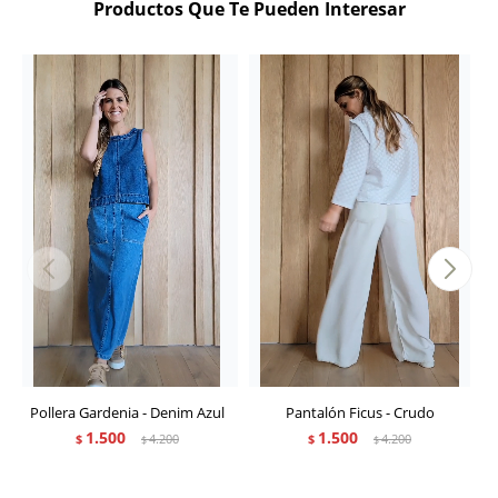
Productos Que Te Pueden Interesar
Pollera Gardenia - Denim Azul
Pantalón Ficus - Crudo
1.500
1.500
$
4.200
$
4.200
$
$