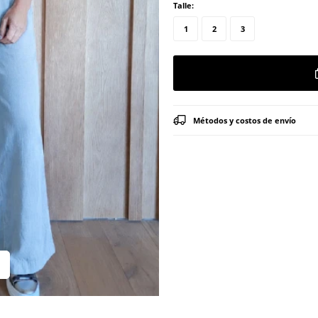
Talle:
1
2
3
Métodos y costos de envío