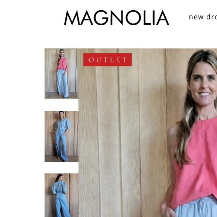
new dr