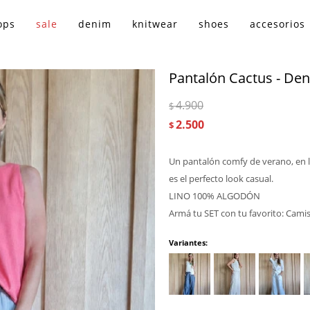
ops
sale
denim
knitwear
shoes
accesorios
Pantalón Cactus - Den
4.900
$
2.500
$
Un pantalón comfy de verano, en li
es el perfecto look casual.
LINO 100% ALGODÓN
Armá tu SET con tu favorito: Cami
Variantes: