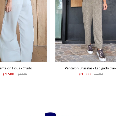
antalón Ficus - Crudo
Pantalón Bruselas - Espigado clar
1.500
1.500
$
4.200
$
4.200
$
$