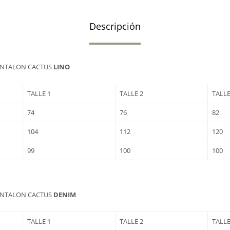
Descripción
ANTALON CACTUS
LINO
TALLE 1
TALLE 2
TALLE
74
76
82
104
112
120
99
100
100
ANTALON CACTUS
DENIM
TALLE 1
TALLE 2
TALLE