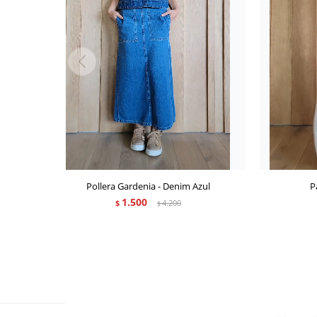
Pollera Gardenia - Denim Azul
P
1.500
$
4.200
$