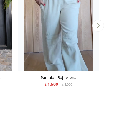
o
Pantalón Boj - Arena
Pantalón N
1.500
$
4.900
$