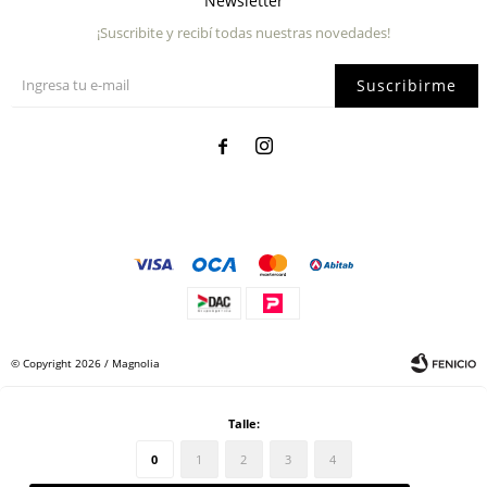
Newsletter
¡Suscribite y recibí todas nuestras novedades!
Suscribirme


© Copyright 2026 / Magnolia
Talle:
0
1
2
3
4