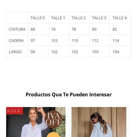
TALLE 0
TALLE 1
TALLE 2
TALLE 3
TALLE 4
CINTURA
68
74
78
80
82
CADERA
97
103
110
112
114
LARGO
99
102
102
103
104
Productos Que Te Pueden Interesar