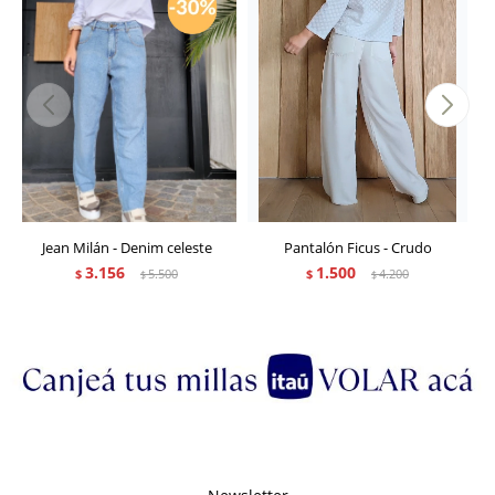
Jean Milán - Denim celeste
Pantalón Ficus - Crudo
3.156
1.500
$
5.500
$
4.200
$
$