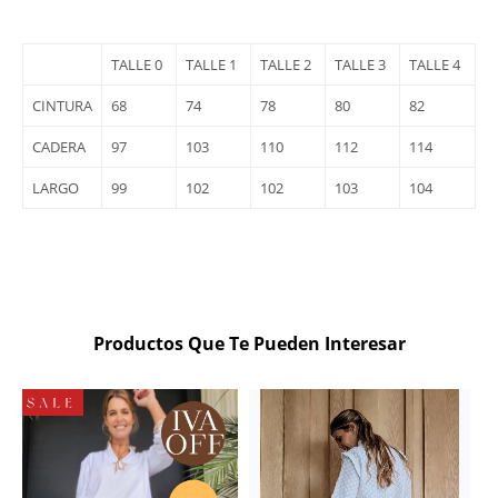
TALLE 0
TALLE 1
TALLE 2
TALLE 3
TALLE 4
CINTURA
68
74
78
80
82
CADERA
97
103
110
112
114
LARGO
99
102
102
103
104
Productos Que Te Pueden Interesar