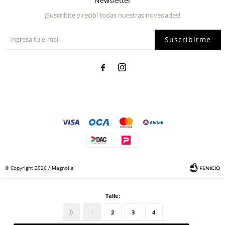
Newsletter
¡Suscribite y recibí todas nuestras novedades!
Suscribirme


© Copyright 2026 / Magnolia
Talle:
0
1
2
3
4