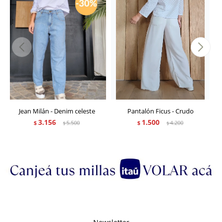
Jean Milán - Denim celeste
Pantalón Ficus - Crudo
3.156
1.500
$
5.500
$
4.200
$
$