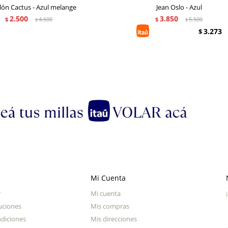
lón Cactus - Azul melange
Jean Oslo - Azul
2.500
3.850
$
4.600
$
5.500
$
$
3.273
$
Mi Cuenta
r
Mi cuenta
uciones
Mis compras
diciones
Mis direcciones