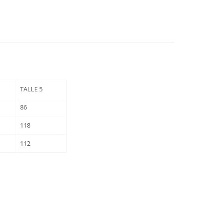
TALLE 5
86
118
112