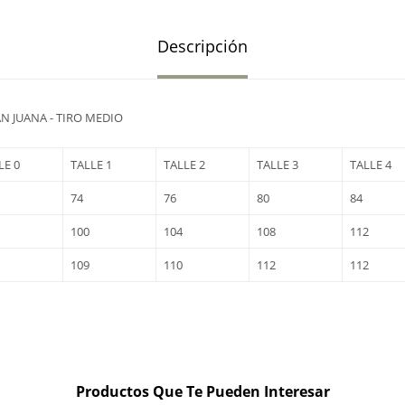
Descripción
N JUANA - TIRO MEDIO
LE 0
TALLE 1
TALLE 2
TALLE 3
TALLE 4
74
76
80
84
100
104
108
112
109
110
112
112
Productos Que Te Pueden Interesar