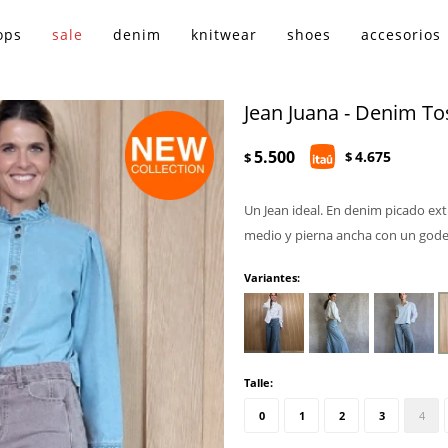
ops
sale
denim
knitwear
shoes
accesorios
Jean Juana - Denim T
5.500
4.675
$
$
Un Jean ideal. En denim picado extr
medio y pierna ancha con un godet
Variantes:
Talle:
0
1
2
3
4