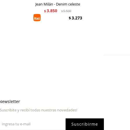
Jean Milán - Denim celeste
Jean P
3.850
$
5.500
$
3.273
$
Newsletter
¡Suscribite y recibí todas nuestras novedades!
Suscribirme