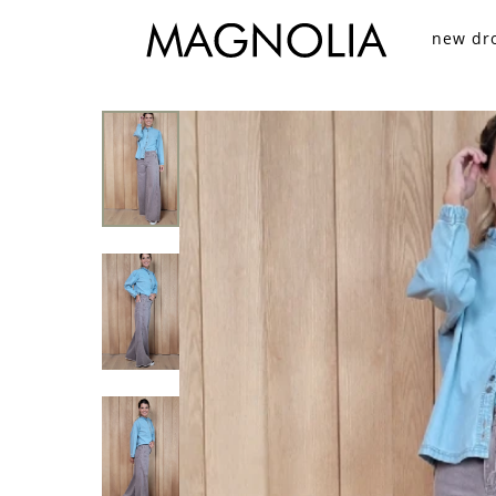
new dr